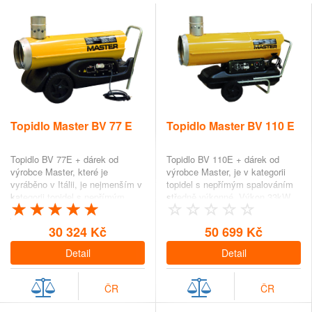
Topidlo Master BV 77 E
Topidlo Master BV 110 E
Topidlo BV 77E + dárek od
Topidlo BV 110E + dárek od
výrobce Master, které je
výrobce Master, je v kategorii
vyráběno v Itálii, je nejmenším v
topidel s nepřímým spalováním
kategorii topidel s nepřímým
středně výkonné. Výkon 33kW
spalován…
zajišťuje…
30 324 Kč
50 699 Kč
Detail
Detail
ČR
ČR