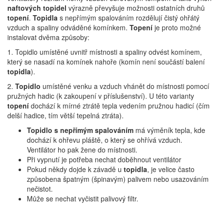
naftových topidel
výrazně převyšuje možnosti ostatních druhů
topení
.
Topidla
s nepřímým spalováním rozdělují čistý ohřátý
vzduch a spaliny odváděné komínkem.
Topení
je proto možné
instalovat dvěma způsoby:
1. Topidlo umístěné uvnitř místnosti a spaliny odvést komínem,
který se nasadí na komínek nahoře (komín není součástí balení
topidla
).
2.
Topidlo
umístěné venku a vzduch vhánět do místnosti pomocí
pružných hadic (k zakoupení v příslušenství). U této varianty
topení
dochází k mírné ztrátě tepla vedením pružnou hadicí (čím
delší hadice, tím větší tepelná ztráta).
Topidlo
s nepřímým spalováním
má výměník tepla, kde
dochází k ohřevu pláště, o který se ohřívá vzduch.
Ventilátor ho pak žene do místnosti.
Při vypnutí je potřeba nechat doběhnout ventilátor
Pokud někdy dojde k závadě u
topidla
, je velice často
způsobena špatným (špinavým) palivem nebo usazováním
nečistot.
Může se nechat vyčistit palivový filtr.