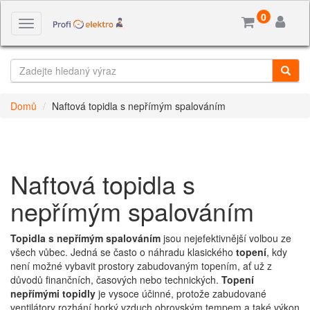
0
Toggle
navigation
Domů
Naftová topidla s nepřímým spalováním
Naftová topidla s
nepřímým spalováním
Topidla
s nepřímým spalováním
jsou nejefektivnější volbou ze
všech vůbec. Jedná se často o náhradu klasického
topení
, kdy
není možné vybavit prostory zabudovaným topením, ať už z
důvodů finančních, časových nebo technických.
Topení
nepřímými topidly
je vysoce účinné, protože zabudované
ventilátory rozhání horký vzduch obrovským tempem a také výkon