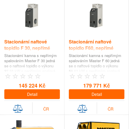
Stacionární naftové
Stacionární naftové
topidlo F 30, nepřímé
topidlo F60, nepřímé
spalování s výkonem
spalování s výkonem
Stacionární kamna s nepřímým
Stacionární kamna s nepřímým
27,55 kW
59,63 kW
spalováním Master F 30 jedná
spalováním Master F 60 jedná
se o naftové topidlo o výkonu
se o naftové topidlo o výkonu
27,55 kW s nepřímým spalová…
59,63 kW s nepřímým spalová…
145 224 Kč
179 771 Kč
Detail
Detail
ČR
ČR