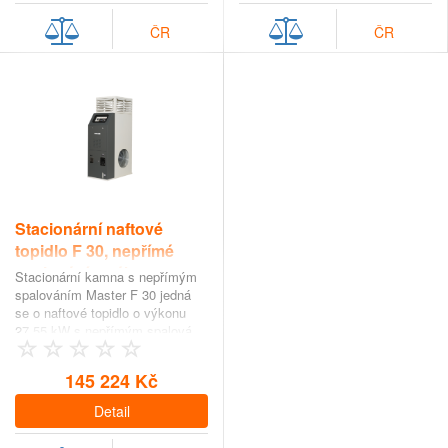
ČR
ČR
Stacionární naftové
topidlo F 30, nepřímé
spalování s výkonem
Stacionární kamna s nepřímým
27,55 kW
spalováním Master F 30 jedná
se o naftové topidlo o výkonu
27,55 kW s nepřímým spalová…
145 224 Kč
Detail