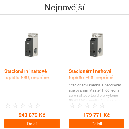
Nejnovější
Stacionární naftové
Stacionární naftové
topidlo F80, nepřímé
topidlo F60, nepřímé
spalování s výkonem
spalování s výkonem
Stacionární kamna s nepřímým
79,88 kW
59,63 kW
spalováním Master F 60 jedná
se o naftové topidlo o výkonu
59,63 kW s nepřímým spalová…
243 676 Kč
179 771 Kč
Detail
Detail