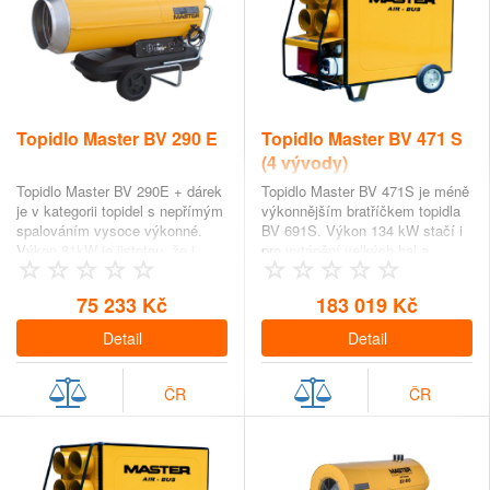
Topidlo Master BV 290 E
Topidlo Master BV 471 S
(4 vývody)
Topidlo Master BV 290E + dárek
Topidlo Master BV 471S je méně
je v kategorii topidel s nepřímým
výkonnějším bratříčkem topidla
spalováním vysoce výkonné.
BV 691S. Výkon 134 kW stačí i
Výkon 81kW je jistotou, že i
pro vytápění velkých hal a
velké…
prostorů…
75 233 Kč
183 019 Kč
Detail
Detail
ČR
ČR