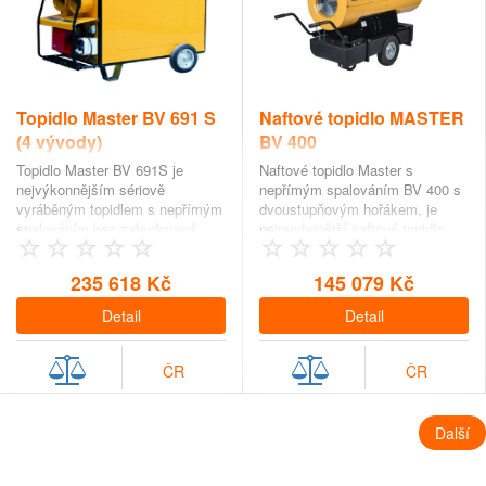
Topidlo Master BV 691 S
Naftové topidlo MASTER
(4 vývody)
BV 400
Topidlo Master BV 691S je
Naftové topidlo Master s
nejvýkonnějším sériově
nepřímým spalováním BV 400 s
vyráběným topidlem s nepřímým
dvoustupňovým hořákem, je
spalováním bez zabudované
nejmodernější naftové topidlo
nádrže.…
Master s nepř…
235 618 Kč
145 079 Kč
Detail
Detail
ČR
ČR
Další