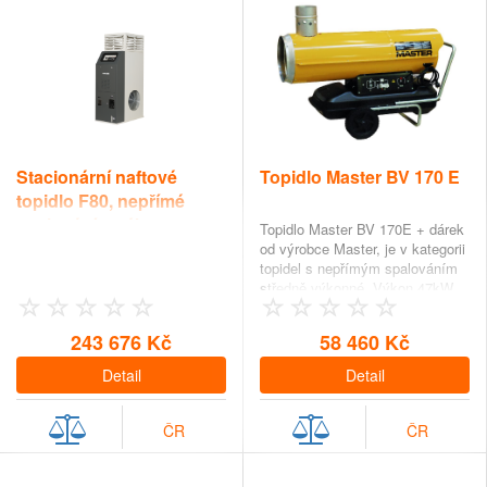
Stacionární naftové
Topidlo Master BV 170 E
topidlo F80, nepřímé
spalování s výkonem
Topidlo Master BV 170E + dárek
79,88 kW
od výrobce Master, je v kategorii
topidel s nepřímým spalováním
středně výkonné. Výkon 47kW
zaji&scaron…
243 676 Kč
58 460 Kč
Detail
Detail
ČR
ČR