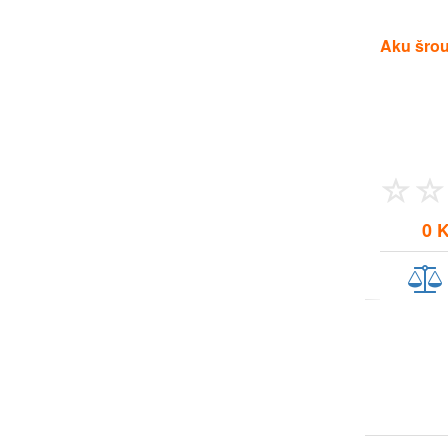
Aku šro
0 