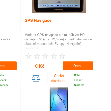
GPS Navigace
Moderní GPS navigace s širokoúhlým HD
, svíčka,
displejem 5" (cca. 12,5 cm) s předinstalovanou
aktuální mapou celé Evropy. Navigační
program i…
0 Kč
etail
Detail
Česká
oba
Doba
distribuce
odání:
dodání:
kladem
Skladem