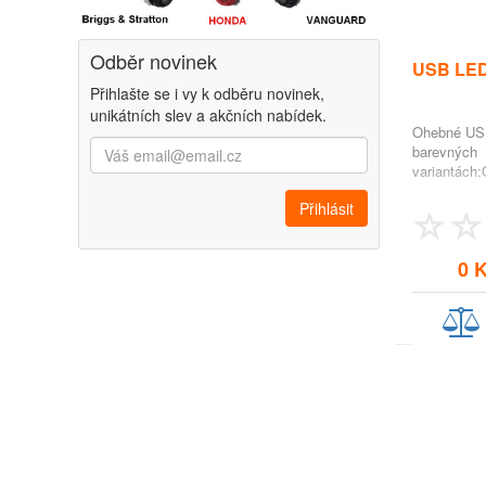
Odběr novinek
USB LED
Přihlašte se i vy k odběru novinek,
unikátních slev a akčních nabídek.
Ohebné USB
barevných
variantách
0 