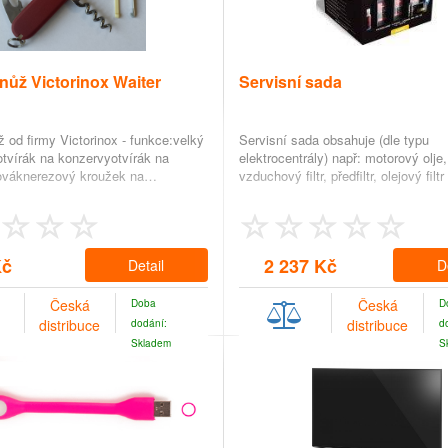
nůž Victorinox Waiter
Servisní sada
 od firmy Victorinox - funkce:velký
Servisní sada obsahuje (dle typu
tvírák na konzervyotvírák na
elektrocentrály) např: motorový olje
ováknerezový kroužek na…
vzduchový filtr, předfiltr, olejový filtr
Kč
2 237 Kč
Detail
D
Česká
Česká
Doba
D
distribuce
distribuce
dodání:
d
Skladem
S