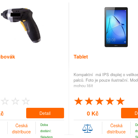
ubovák
Tablet
Kompaktní má IPS displej o velikos
palců. Foto je pouze ilustrační. Mod
mohou lišit
Kč
0 Kč
Detail
D
Česká
Česká
Doba
D
distribuce
distribuce
dodání:
d
Skladem
S