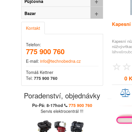
+
Půjčovna
+
Bazar
Kapesní 
Kontakt
Kapesní nůž
Telefon:
nůžvývrtkao
775 900 760
láhvešroub
E-mail:
info@technobedna.cz
Tomáš Kettner
0 
Tel:
775 900 760
Poradenství, objednávky
Po-Pá: 8-17hod
775 900 760
Servis elektrocentrál !!!