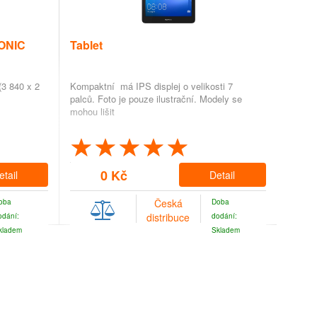
ONIC
Tablet
(3 840 x 2
Kompaktní má IPS displej o velikosti 7
palců. Foto je pouze ilustrační. Modely se
mohou lišit
0 Kč
etail
Detail
Česká
oba
Doba
distribuce
odání:
dodání:
kladem
Skladem