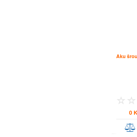
Aku šro
0 