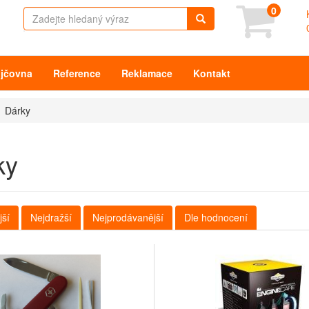
0
jčovna
Reference
Reklamace
Kontakt
Dárky
ky
jší
Nejdražší
Nejprodávanější
Dle hodnocení