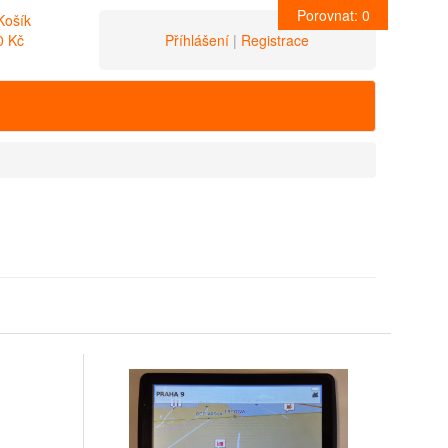
Porovnat:
0
Košík
0 Kč
Příhlášení
|
Registrace