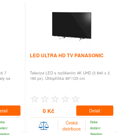
LED ULTRA HD TV PANASONIC
ti 7
Televize LED s rozlišením 4K UHD (3 840 x 2
ely se
160 px). Úhlopříčka 49"/123 cm
0 Kč
etail
Detail
Česká
oba
Doba
distribuce
odání:
dodání:
kladem
Skladem