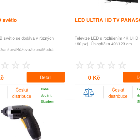
 světlo
LED ULTRA HD TV PANAS
 světlo se dodává v různých
Televize LED s rozlišením 4K UHD 
160 px). Úhlopříčka 49"/123 cm
:OranžováRůžováZelenáModrá
Kč
0 Kč
Detail
D
Česká
Česká
Doba
D
distribuce
distribuce
dodání:
d
Skladem
S