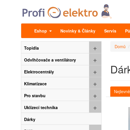
Eshop
Novinky & Články
Servis
Pů
+
Domů
Topidla
+
Odvlhčovače a ventilátory
Dár
+
Elektrocentrály
+
Klimatizace
Nejlevně
+
Pro stavbu
+
Uklízecí technika
Dárky